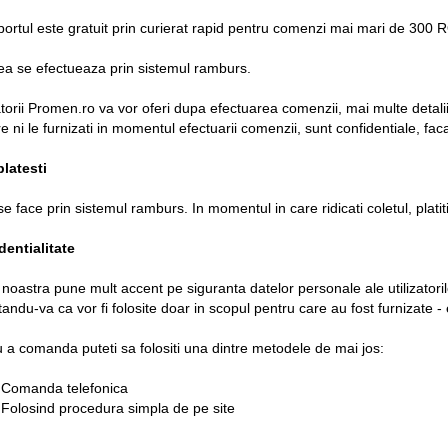
portul este gratuit prin curierat rapid pentru comenzi mai mari de 3
ea se efectueaza prin sistemul ramburs.
orii Promen.ro va vor oferi dupa efectuarea comenzii, mai multe detali
e ni le furnizati in momentul efectuarii comenzii, sunt confidentiale, faca
latesti
se face prin sistemul ramburs. In momentul in care ridicati coletul, plati
dentialitate
noastra pune mult accent pe siguranta datelor personale ale utilizatorilo
andu-va ca vor fi folosite doar in scopul pentru care au fost furnizate 
 a comanda puteti sa folositi una dintre metodele de mai jos:
Comanda telefonica
Folosind procedura simpla de pe site