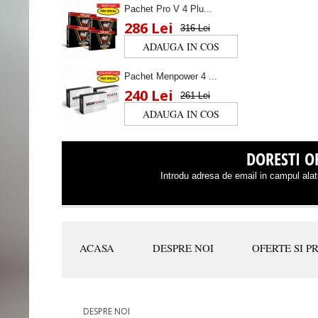
Pachet Pro V 4 Plu...
286 Lei
316 Lei
Pachet Menpower 4 ...
240 Lei
261 Lei
DORESTI OF
Introdu adresa de email in campul alatu
ACASA
DESPRE NOI
OFERTE SI P
DESPRE NOI