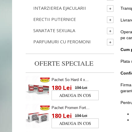
INTARZIEREA EJACULARII
Trans
ERECTII PUTERNICE
Livrar
SANATATE SEXUALA
Operat
pe car
PARFUMURI CU FEROMONI
Cum p
OFERTE SPECIALE
Plata 
Confi
Pachet So Hard 4 x...
Firma 
180 Lei
194 Lei
garant
Pentru
Pachet Promen Fort...
180 Lei
194 Lei