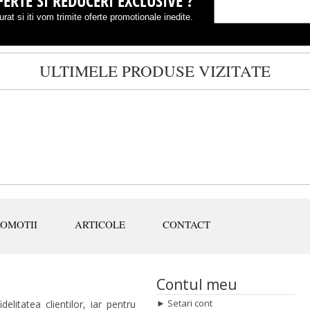
ERTE SI REDUCERI EXCLUSIVE ?
rat si iti vom trimite oferte promotionale inedite.
ULTIMELE PRODUSE VIZITATE
ROMOTII
ARTICOLE
CONTACT
Contul meu
►
Setari cont
elitatea clientilor, iar pentru