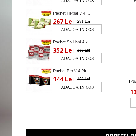
Pachet Herbal V 4 ...
267 Lei
291 Lei
Pachet So Hard 4 x...
352 Lei
388 Lei
Pachet Pro V 4 Plu...
144 Lei
158 Lei
Pom
1