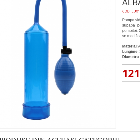
ALB
COD:
LUX1
Pompa vid 
supapa pe
pompitei. 
se modific
Material
: 
Lungime
:
Diametru
12
PRODUSE DIN ACEEASI CATEGORIE