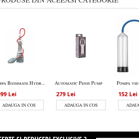
pa Bathmate Hydr...
Automatic Penis Pump
Pompa vid
099
Lei
279
Lei
152
Lei