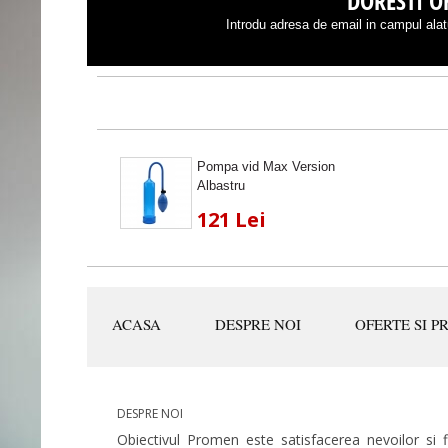
DORESTI OF
Introdu adresa de email in campul alatu
Pompa vid Max Version
Albastru
121 Lei
ACASA
DESPRE NOI
OFERTE SI P
DESPRE NOI
Obiectivul Promen este satisfacerea nevoilor si fid