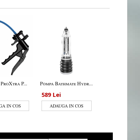
 ProXtra P...
Pompa Bathmate Hydr...
589
Lei