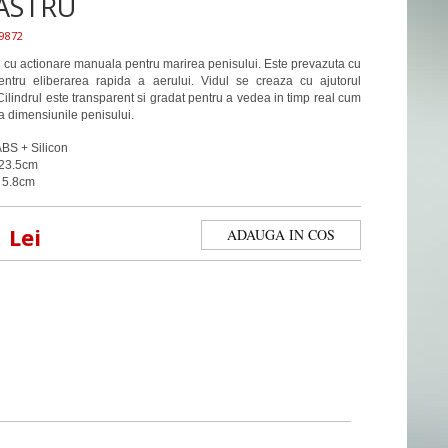
ASTRU
9872
cu actionare manuala pentru marirea penisului. Este prevazuta cu
ntru eliberarea rapida a aerului. Vidul se creaza cu ajutorul
Cilindrul este transparent si gradat pentru a vedea in timp real cum
a dimensiunile penisului.
ABS + Silicon
 23.5cm
: 5.8cm
1
Lei